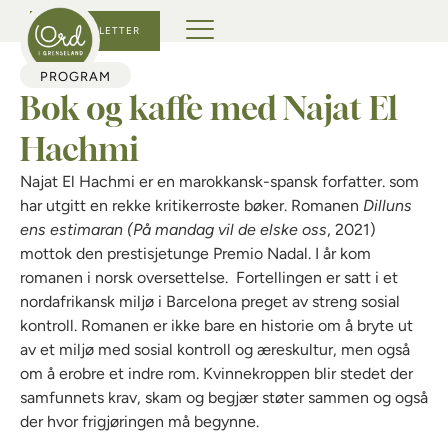
KJØP BILLETTER
PROGRAM
Bok og kaffe med Najat El
Hachmi
Najat El Hachmi er en marokkansk-spansk forfatter. som
har utgitt en rekke kritikerroste bøker. Romanen
Dilluns
ens estimaran (På mandag vil de elske oss
, 2021)
mottok den prestisjetunge Premio Nadal. I år kom
romanen i norsk oversettelse. Fortellingen er satt i et
nordafrikansk miljø i Barcelona preget av streng sosial
kontroll.
Romanen er ikke bare en historie om å bryte ut
av et miljø med sosial kontroll og æreskultur, men også
om å erobre et indre rom. Kvinnekroppen blir stedet der
samfunnets krav, skam og begjær støter sammen og også
der hvor frigjøringen må begynne.